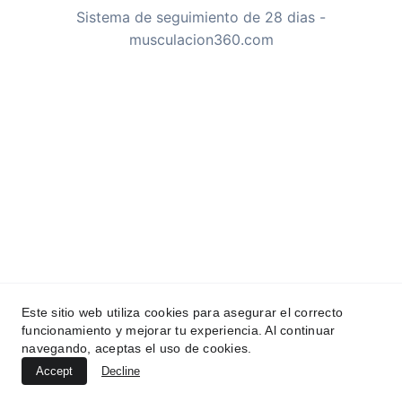
Política de privacidad
Términos y condiciones
Musculación360
Rutinas, ejercicios y recetas saludables para 
transformar tu cuerpo de forma sostenible. 
Entrena desde casa o el gimnasio con guías 
claras y recomendaciones útiles.
Este sitio web utiliza cookies para asegurar el correcto
funcionamiento y mejorar tu experiencia. Al continuar
© 2025 Musculación360. Todos los derechos 
navegando, aceptas el uso de cookies.
reservados.
Accept
Decline
Soporte@musculacion360.com